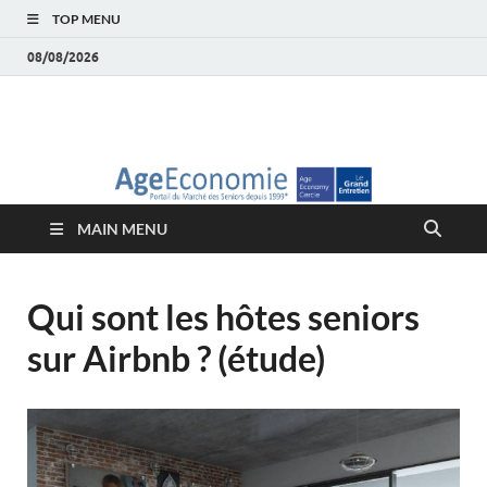
TOP MENU
08/08/2026
AgeEconomie – Silver
Le Portail d'actualité et d'analyses du Marché des Seniors et de la
Silver économie
économie – Marché
MAIN MENU
des Seniors
Qui sont les hôtes seniors
sur Airbnb ? (étude)