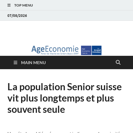
TOP MENU
07/08/2026
AgeEconomie – Silver
Le Portail d'actualité et d'analyses du Marché des Seniors et de la
Silver économie
économie – Marché
MAIN MENU
des Seniors
La population Senior suisse
vit plus longtemps et plus
souvent seule