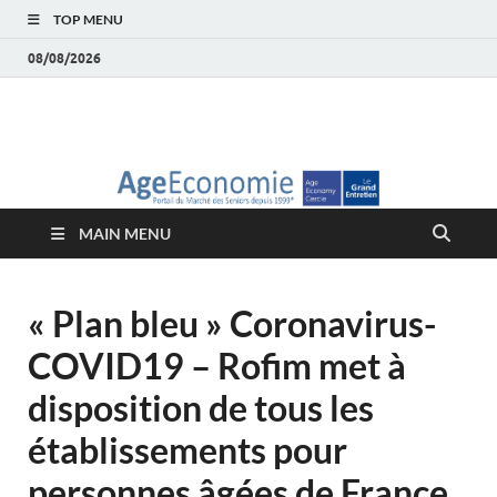
TOP MENU
08/08/2026
AgeEconomie – Silver
Le Portail d'actualité et d'analyses du Marché des Seniors et de la
Silver économie
économie – Marché
MAIN MENU
des Seniors
« Plan bleu » Coronavirus-
COVID19 – Rofim met à
disposition de tous les
établissements pour
personnes âgées de France