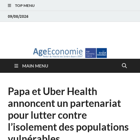
TOP MENU
09/08/2026
AgeEconomie – Silver
Le Portail d'actualité et d'analyses du Marché des Seniors et de la
Silver économie
économie – Marché
MAIN MENU
des Seniors
Papa et Uber Health
annoncent un partenariat
pour lutter contre
l’isolement des populations
vulnérables