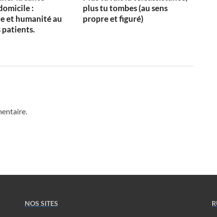
domicile :
plus tu tombes (au sens
e et humanité au
propre et figuré)
 patients.
entaire.
NOS SITES
R