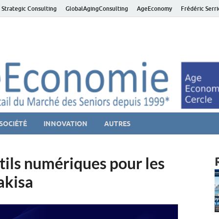
 Strategic Consulting
GlobalAgingConsulting
AgeEconomy
Frédéric Serr
ver économie – Marché d
niors et de la Silver économie
SOCIÉTÉ
INNOVATION
AUTRES
utils numériques pour les
akisa