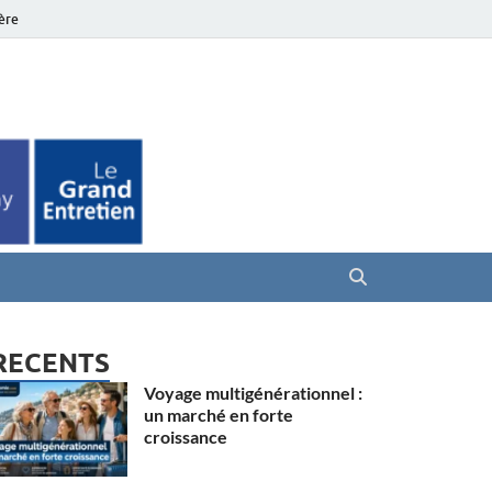
ière
es Seniors
RECENTS
Voyage multigénérationnel :
un marché en forte
croissance