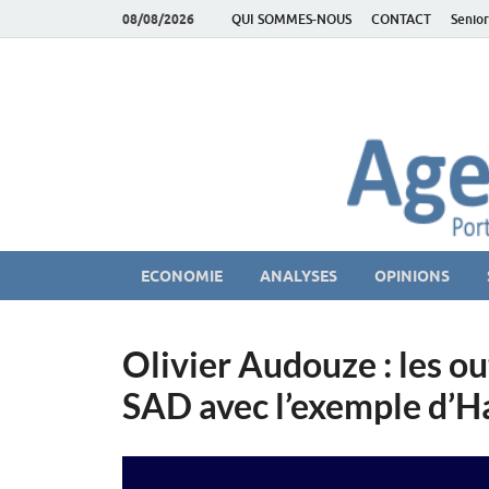
08/08/2026
QUI SOMMES-NOUS
CONTACT
Senior
AgeEconomie – Sil
Le Portail d'actualité et d'analyses du Marché des Se
ECONOMIE
ANALYSES
OPINIONS
Olivier Audouze : les o
SAD avec l’exemple d’H