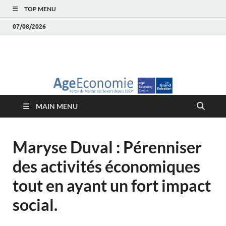
TOP MENU
07/08/2026
AgeEconomie – Silver
Le Portail d'actualité et d'analyses du Marché des Seniors et de la
Silver économie
économie – Marché
MAIN MENU
des Seniors
Maryse Duval : Pérenniser
des activités économiques
tout en ayant un fort impact
social.