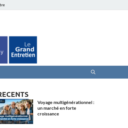
ière
es Seniors
RECENTS
Voyage multigénérationnel :
un marché en forte
croissance