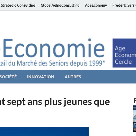
 Strategic Consulting
GlobalAgingConsulting
AgeEconomy
Frédéric Serr
ver économie – Marché d
niors et de la Silver économie
SOCIÉTÉ
INNOVATION
AUTRES
t sept ans plus jeunes que