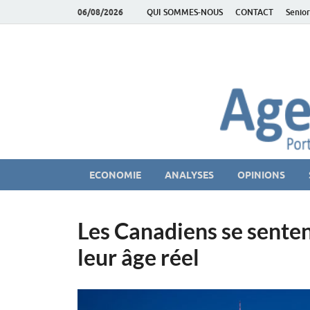
06/08/2026
QUI SOMMES-NOUS
CONTACT
Senior
AgeEconomie – Sil
Le Portail d'actualité et d'analyses du Marché des Se
ECONOMIE
ANALYSES
OPINIONS
Les Canadiens se senten
leur âge réel