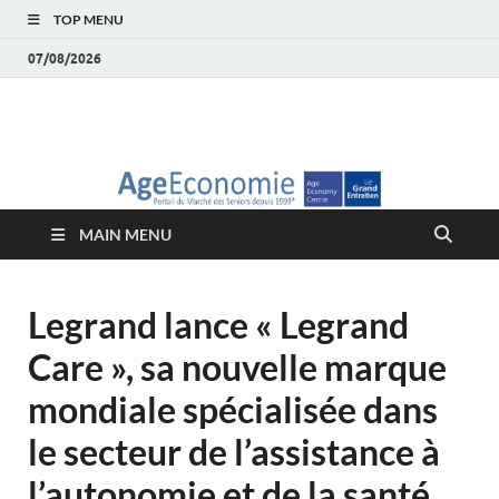
TOP MENU
07/08/2026
AgeEconomie – Silver
Le Portail d'actualité et d'analyses du Marché des Seniors et de la
Silver économie
économie – Marché
MAIN MENU
des Seniors
Legrand lance « Legrand
Care », sa nouvelle marque
mondiale spécialisée dans
le secteur de l’assistance à
l’autonomie et de la santé