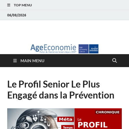
TOP MENU
06/08/2026
AgeEconomie – Silver
Le Portail d'actualité et d'analyses du Marché des Seniors et de la
Silver économie
économie – Marché
MAIN MENU
des Seniors
Le Profil Senior Le Plus
Engagé dans la Prévention