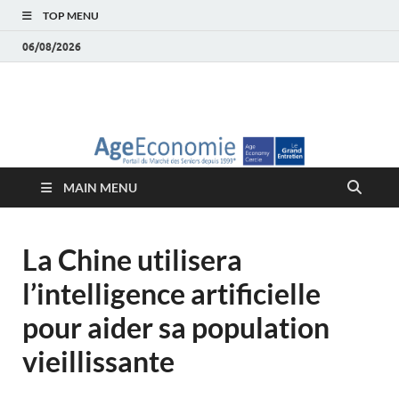
TOP MENU
06/08/2026
AgeEconomie – Silver
Le Portail d'actualité et d'analyses du Marché des Seniors et de la
Silver économie
économie – Marché
MAIN MENU
des Seniors
La Chine utilisera
l’intelligence artificielle
pour aider sa population
vieillissante