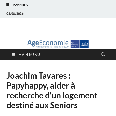
TOP MENU
08/08/2026
AgeEconomie – Silver
Le Portail d'actualité et d'analyses du Marché des Seniors et de la
Silver économie
économie – Marché
MAIN MENU
des Seniors
Joachim Tavares :
Papyhappy, aider à
recherche d’un logement
destiné aux Seniors