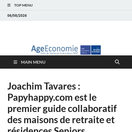
TOP MENU
06/08/2026
AgeEconomie – Silver
Le Portail d'actualité et d'analyses du Marché des Seniors et de la
Silver économie
économie – Marché
MAIN MENU
des Seniors
Joachim Tavares :
Papyhappy.com est le
premier guide collaboratif
des maisons de retraite et
résidences Seniors