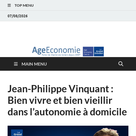
TOP MENU
07/08/2026
AgeEconomie – Silver
Le Portail d'actualité et d'analyses du Marché des Seniors et de la
Silver économie
économie – Marché
MAIN MENU
des Seniors
Jean-Philippe Vinquant :
Bien vivre et bien vieillir
dans l’autonomie à domicile