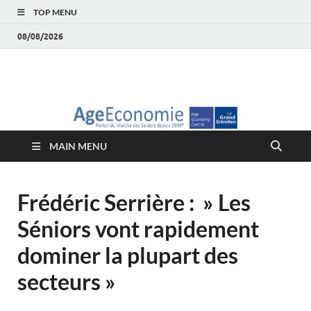
TOP MENU
08/08/2026
AgeEconomie – Silver
Le Portail d'actualité et d'analyses du Marché des Seniors et de la
Silver économie
économie – Marché
MAIN MENU
des Seniors
Frédéric Serrière : » Les
Séniors vont rapidement
dominer la plupart des
secteurs »