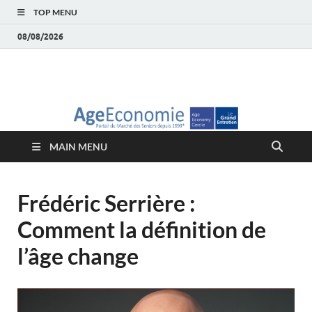
TOP MENU
08/08/2026
AgeEconomie – Silver
Le Portail d'actualité et d'analyses du Marché des Seniors et de la
Silver économie
économie – Marché
MAIN MENU
des Seniors
Frédéric Serrière :
Comment la définition de
l’âge change