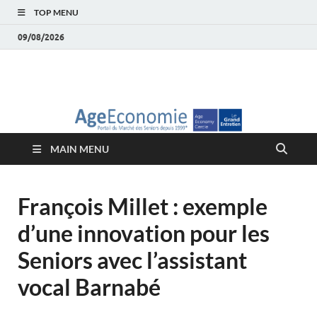
TOP MENU
09/08/2026
AgeEconomie – Silver
Le Portail d'actualité et d'analyses du Marché des Seniors et de la
Silver économie
économie – Marché
MAIN MENU
des Seniors
François Millet : exemple
d’une innovation pour les
Seniors avec l’assistant
vocal Barnabé