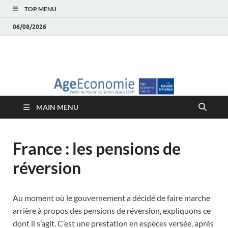
TOP MENU
06/08/2026
AgeEconomie – Silver
Le Portail d'actualité et d'analyses du Marché des Seniors et de la
Silver économie
économie – Marché
MAIN MENU
des Seniors
France : les pensions de
réversion
Au moment où le gouvernement a décidé de faire marche
arrière à propos des pensions de réversion, expliquons ce
dont il s’agit. C’est une prestation en espèces versée, après