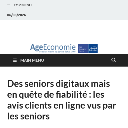
TOP MENU
06/08/2026
AgeEconomie – Silver
Le Portail d'actualité et d'analyses du Marché des Seniors et de la
Silver économie
économie – Marché
MAIN MENU
des Seniors
Des seniors digitaux mais
en quête de fiabilité : les
avis clients en ligne vus par
les seniors