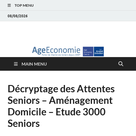
TOP MENU
08/08/2026
AgeEconomie – Silver
Le Portail d'actualité et d'analyses du Marché des Seniors et de la
Silver économie
économie – Marché
MAIN MENU
des Seniors
Décryptage des Attentes
Seniors – Aménagement
Domicile – Etude 3000
Seniors