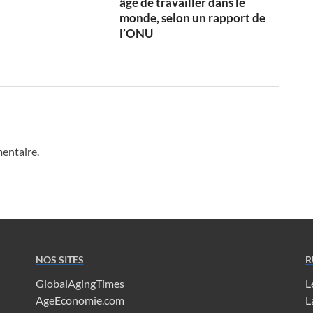
âge de travailler dans le
monde, selon un rapport de
l’ONU
entaire.
NOS SITES
R
GlobalAgingTimes
L
AgeEconomie.com
L