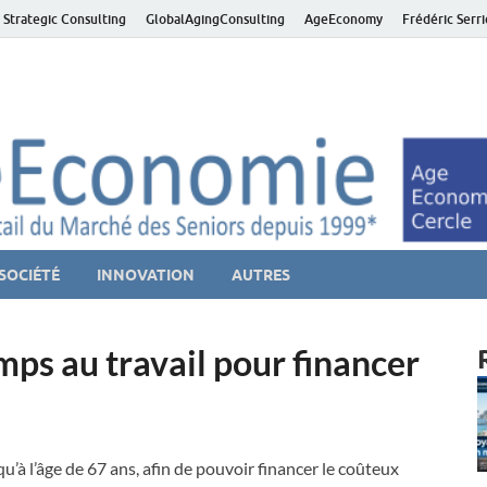
 Strategic Consulting
GlobalAgingConsulting
AgeEconomy
Frédéric Serr
ver économie – Marché d
niors et de la Silver économie
SOCIÉTÉ
INNOVATION
AUTRES
ps au travail pour financer
u’à l’âge de 67 ans, afin de pouvoir financer le coûteux