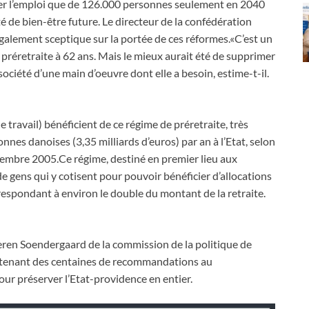
ter l’emploi que de 126.000 personnes seulement en 2040
été de bien-être future. Le directeur de la confédération
galement sceptique sur la portée de ces réformes.«C’est un
a préretraite à 62 ans. Mais le mieux aurait été de supprimer
ociété d’une main d’oeuvre dont elle a besoin, estime-t-il.
travail) bénéficient de ce régime de préretraite, très
nnes danoises (3,35 milliards d’euros) par an à l’Etat, selon
cembre 2005.Ce régime, destiné en premier lieu aux
 de gens qui y cotisent pour pouvoir bénéficier d’allocations
respondant à environ le double du montant de la retraite.
eren Soendergaard de la commission de la politique de
ontenant des centaines de recommandations au
our préserver l’Etat-providence en entier.