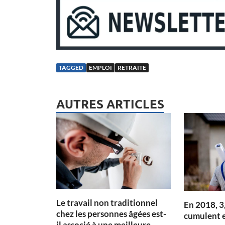
TAGGED
EMPLOI
RETRAITE
AUTRES ARTICLES
Le travail non traditionnel
En 2018, 3
chez les personnes âgées est-
cumulent e
il associé à une meilleure