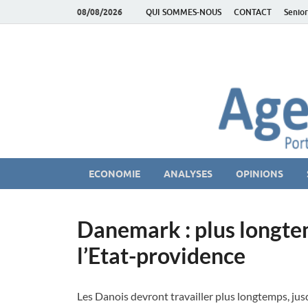
08/08/2026
QUI SOMMES-NOUS
CONTACT
Senior
AgeEconomie – Sil
Le Portail d'actualité et d'analyses du Marché des Se
ECONOMIE
ANALYSES
OPINIONS
Danemark : plus longtem
l’Etat-providence
Les Danois devront travailler plus longtemps, jusq