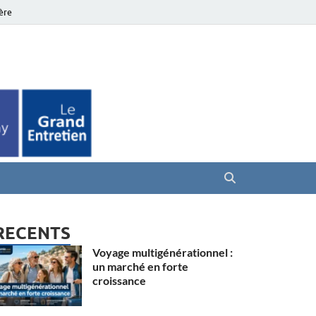
ière
es Seniors
RECENTS
Voyage multigénérationnel :
un marché en forte
croissance