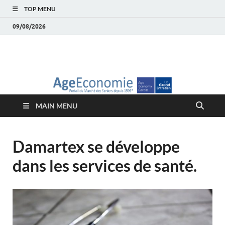
TOP MENU
09/08/2026
AgeEconomie – Silver
Le Portail d'actualité et d'analyses du Marché des Seniors et de la
Silver économie
économie – Marché
MAIN MENU
des Seniors
Damartex se développe
dans les services de santé.