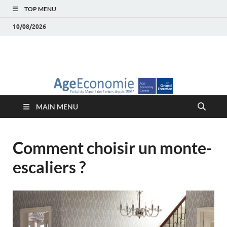
TOP MENU
10/08/2026
AgeEconomie – Silver
Le Portail d'actualité et d'analyses du Marché des Seniors et de la
Silver économie
économie – Marché
MAIN MENU
des Seniors
Comment choisir un monte-
escaliers ?