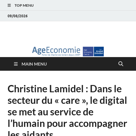
TOP MENU
09/08/2026
AgeEconomie – Silver
Le Portail d'actualité et d'analyses du Marché des Seniors et de la
Silver économie
économie – Marché
MAIN MENU
des Seniors
Christine Lamidel : Dans le
secteur du « care », le digital
se met au service de
l’humain pour accompagner
les aidants