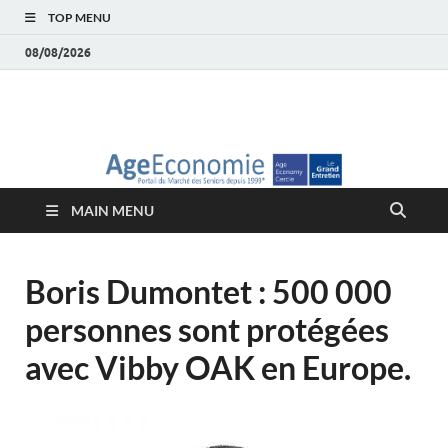
TOP MENU
08/08/2026
AgeEconomie – Silver
Le Portail d'actualité et d'analyses du Marché des Seniors et de la
Silver économie
économie – Marché
MAIN MENU
des Seniors
Boris Dumontet : 500 000
personnes sont protégées
avec Vibby OAK en Europe.