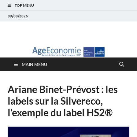
TOP MENU
09/08/2026
AgeEconomie – Silver
Le Portail d'actualité et d'analyses du Marché des Seniors et de la
Silver économie
économie – Marché
MAIN MENU
des Seniors
Ariane Binet-Prévost : les
labels sur la Silvereco,
l’exemple du label HS2®