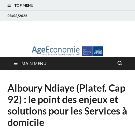
TOP MENU
08/08/2026
AgeEconomie – Silver
Le Portail d'actualité et d'analyses du Marché des Seniors et de la
Silver économie
économie – Marché
MAIN MENU
des Seniors
Alboury Ndiaye (Platef. Cap
92) : le point des enjeux et
solutions pour les Services à
domicile