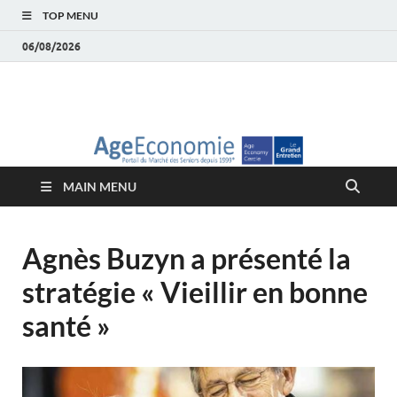
TOP MENU
06/08/2026
AgeEconomie – Silver
Le Portail d'actualité et d'analyses du Marché des Seniors et de la
Silver économie
économie – Marché
MAIN MENU
des Seniors
Agnès Buzyn a présenté la
stratégie « Vieillir en bonne
santé »