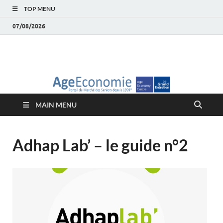
TOP MENU
07/08/2026
AgeEconomie – Silver
Le Portail d'actualité et d'analyses du Marché des Seniors et de la
Silver économie
économie – Marché
MAIN MENU
des Seniors
Adhap Lab’ – le guide n°2