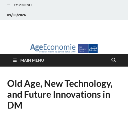
TOP MENU
09/08/2026
AgeEconomie – Silver
Le Portail d'actualité et d'analyses du Marché des Seniors et de la
Silver économie
économie – Marché
MAIN MENU
des Seniors
Old Age, New Technology,
and Future Innovations in
DM