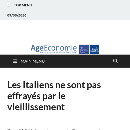
TOP MENU
09/08/2026
AgeEconomie – Silver
Le Portail d'actualité et d'analyses du Marché des Seniors et de la
Silver économie
économie – Marché
MAIN MENU
des Seniors
Les Italiens ne sont pas
effrayés par le
vieillissement