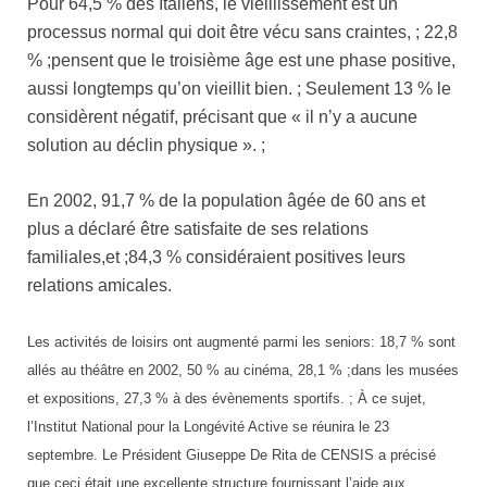
Pour 64,5 % des Italiens, le vieillissement est un
processus normal qui doit être vécu sans craintes,
;
22,8
%
;
pensent que le troisième âge est une phase positive,
aussi longtemps qu’on vieillit bien.
;
Seulement 13 % le
considèrent négatif, précisant que « il n’y a aucune
solution au déclin physique ».
;
En 2002, 91,7 % de la population âgée de 60 ans et
plus a déclaré être satisfaite de ses relations
familiales,et
;
84,3 % considéraient positives leurs
relations amicales.
Les activités de loisirs ont augmenté parmi les seniors: 18,7 % sont
allés au théâtre en 2002, 50 % au cinéma, 28,1 %
;
dans les musées
et expositions, 27,3 % à des évènements sportifs.
;
À ce sujet,
l’Institut National pour
la Longévité
Active
se réunira le 23
septembre. Le Président Giuseppe De Rita de CENSIS a précisé
que ceci était une excellente structure fournissant l’aide aux