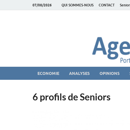
07/08/2026
QUI SOMMES-NOUS
CONTACT
Senior
AgeEconomie – Sil
Le Portail d'actualité et d'analyses du Marché des Se
ECONOMIE
ANALYSES
OPINIONS
6 profils de Seniors