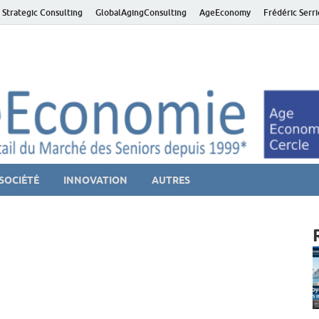
 Strategic Consulting
GlobalAgingConsulting
AgeEconomy
Frédéric Serr
ver économie – Marché d
niors et de la Silver économie
SOCIÉTÉ
INNOVATION
AUTRES