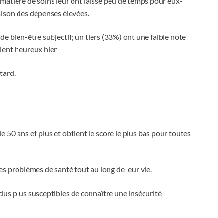
 matière de soins leur ont laissé peu de temps pour eux-
raison des dépenses élevées.
e bien-être subjectif; un tiers (33%) ont une faible note
aient heureux hier
tard.
50 ans et plus et obtient le score le plus bas pour toutes
 problèmes de santé tout au long de leur vie.
rendus plus susceptibles de connaître une insécurité