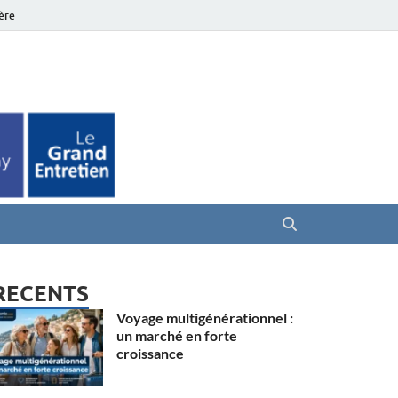
ière
es Seniors
RECENTS
Voyage multigénérationnel :
un marché en forte
croissance