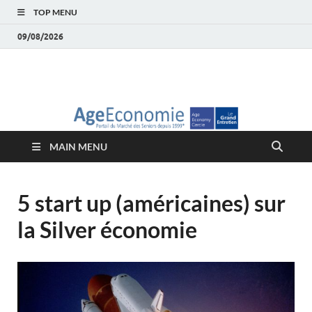
TOP MENU
09/08/2026
AgeEconomie – Silver
Le Portail d'actualité et d'analyses du Marché des Seniors et de la
Silver économie
économie – Marché
MAIN MENU
des Seniors
5 start up (américaines) sur
la Silver économie