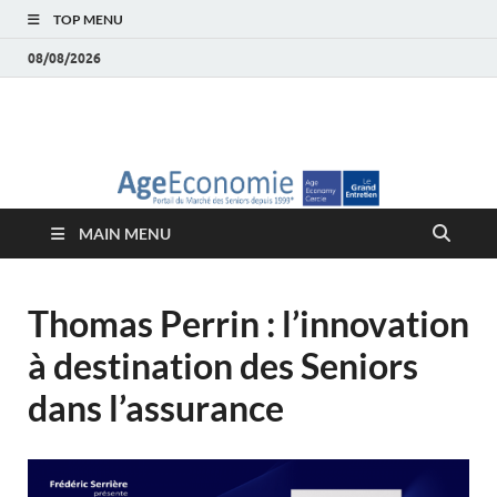
TOP MENU
08/08/2026
AgeEconomie – Silver
Le Portail d'actualité et d'analyses du Marché des Seniors et de la
Silver économie
économie – Marché
MAIN MENU
des Seniors
Thomas Perrin : l’innovation
à destination des Seniors
dans l’assurance