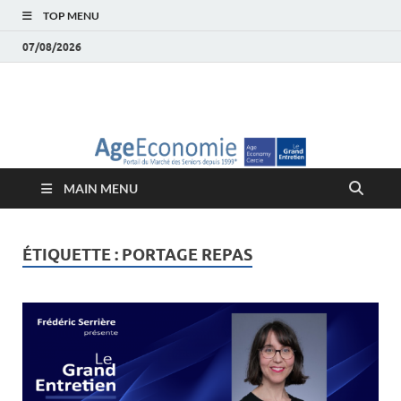
TOP MENU
07/08/2026
AgeEconomie – Silver
Le Portail d'actualité et d'analyses du Marché des Seniors et de la
Silver économie
économie – Marché
MAIN MENU
des Seniors
ÉTIQUETTE :
PORTAGE REPAS