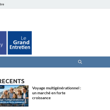
ière
es Seniors
RECENTS
Voyage multigénérationnel :
un marché en forte
croissance