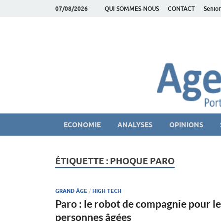
07/08/2026
QUI SOMMES-NOUS
CONTACT
Senior
AgeEconomie – Sil
Le Portail d'actualité et d'analyses du Marché des Se
ECONOMIE
ANALYSES
OPINIONS
ÉTIQUETTE :
PHOQUE PARO
GRAND ÂGE
/
HIGH TECH
Paro : le robot de compagnie pour le
personnes âgées