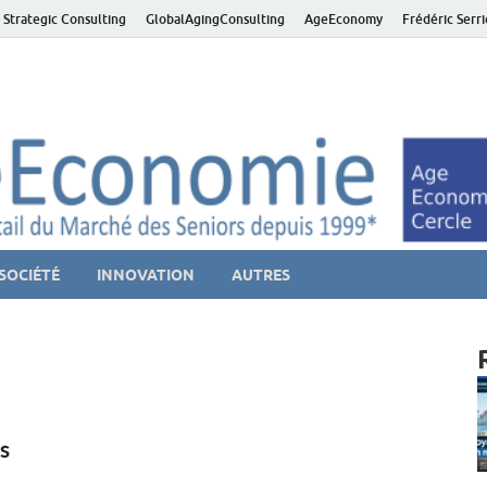
 Strategic Consulting
GlobalAgingConsulting
AgeEconomy
Frédéric Serr
ver économie – Marché d
niors et de la Silver économie
SOCIÉTÉ
INNOVATION
AUTRES
s