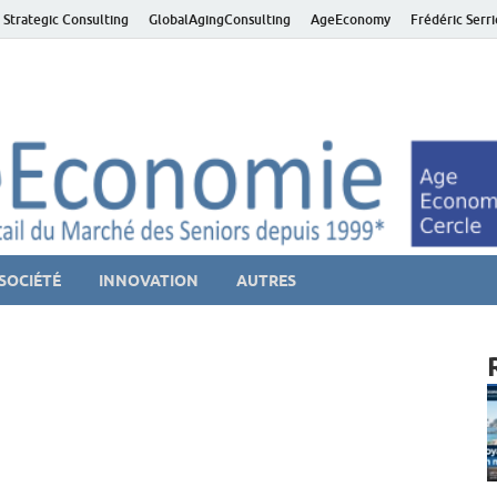
 Strategic Consulting
GlobalAgingConsulting
AgeEconomy
Frédéric Serr
ver économie – Marché d
niors et de la Silver économie
SOCIÉTÉ
INNOVATION
AUTRES