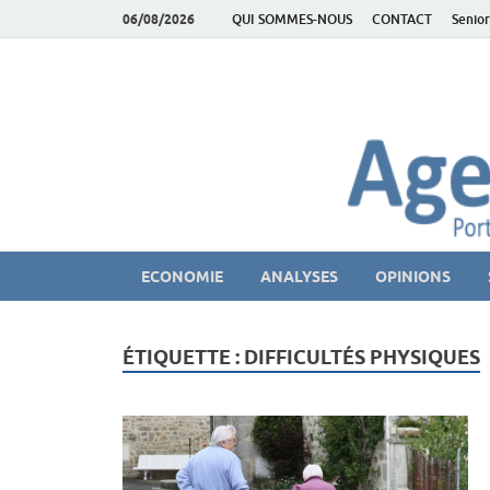
06/08/2026
QUI SOMMES-NOUS
CONTACT
Senior
AgeEconomie – Sil
Le Portail d'actualité et d'analyses du Marché des Se
ECONOMIE
ANALYSES
OPINIONS
ÉTIQUETTE :
DIFFICULTÉS PHYSIQUES