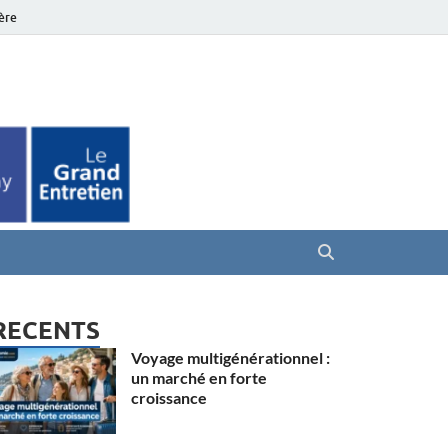
ière
es Seniors
RECENTS
Voyage multigénérationnel :
un marché en forte
croissance