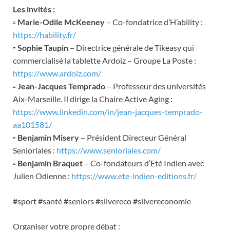
Les invités :
▫
Marie-Odile McKeeney
– Co-fondatrice d’H’ability :
https://hability.fr/
▫
Sophie Taupin
– Directrice générale de Tikeasy qui
commercialisé la tablette Ardoiz – Groupe La Poste :
https://www.ardoiz.com/
▫
Jean-Jacques Temprado
– Professeur des universités
Aix-Marseille. Il dirige la Chaire Active Aging :
https://www.linkedin.com/in/jean-jacques-temprado-
aa101581/
▫
Benjamin Misery
– Président Directeur Général
Senioriales :
https://www.senioriales.com/
▫
Benjamin Braquet
– Co-fondateurs d’Eté Indien avec
Julien Odienne :
https://www.ete-indien-editions.fr/
#sport #santé #seniors #silvereco #silvereconomie
Organiser votre propre débat :