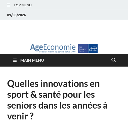
TOP MENU
09/08/2026
AgeEconomie – Silver
Le Portail d'actualité et d'analyses du Marché des Seniors et de la
Silver économie
économie – Marché
MAIN MENU
des Seniors
Quelles innovations en
sport & santé pour les
seniors dans les années à
venir ?