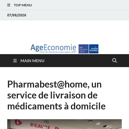
TOP MENU
07/08/2026
AgeEconomie – Silver
Le Portail d'actualité et d'analyses du Marché des Seniors et de la
Silver économie
économie – Marché
MAIN MENU
des Seniors
Pharmabest@home, un
service de livraison de
médicaments à domicile