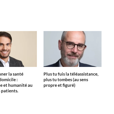
ner la santé
Plus tu fuis la téléassistance,
domicile :
plus tu tombes (au sens
e et humanité au
propre et figuré)
 patients.