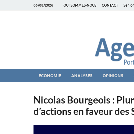
06/08/2026
QUI SOMMES-NOUS
CONTACT
Senior
AgeEconomie – Sil
Le Portail d'actualité et d'analyses du Marché des Se
ECONOMIE
ANALYSES
OPINIONS
Nicolas Bourgeois : Plur
d’actions en faveur des 