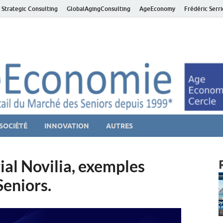
 Strategic Consulting
GlobalAgingConsulting
AgeEconomy
Frédéric Serr
ver économie – Marché d
niors et de la Silver économie
SOCIÉTÉ
INNOVATION
AUTRES
ial Novilia, exemples
Seniors.