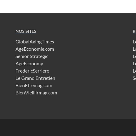
NOS SITES
R
GlobalAgingTimes
L
AgeEconomie.com
L
Senior Strategic
L
AgeEconomy
L
FredericSerriere
L
Le Grand Entretien
S
BienEtremag.com
BienVieillirmag.com