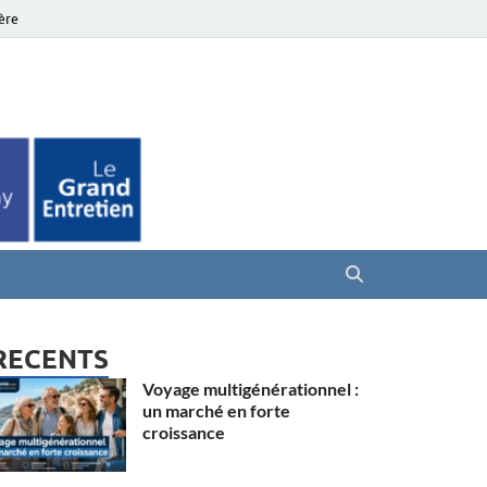
ière
es Seniors
RECENTS
Voyage multigénérationnel :
un marché en forte
croissance