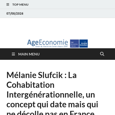
TOP MENU
07/08/2026
AgeEconomie – Silver
Le Portail d'actualité et d'analyses du Marché des Seniors et de la
Silver économie
économie – Marché
MAIN MENU
des Seniors
Mélanie Slufcik : La
Cohabitation
Intergénérationnelle, un
concept qui date mais qui
ne décolle pas en France ….