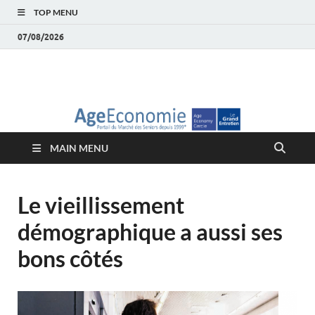
TOP MENU
07/08/2026
AgeEconomie – Silver
Le Portail d'actualité et d'analyses du Marché des Seniors et de la
Silver économie
économie – Marché
MAIN MENU
des Seniors
Le vieillissement
démographique a aussi ses
bons côtés