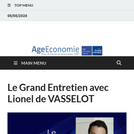
TOP MENU
08/08/2026
AgeEconomie – Silver
Le Portail d'actualité et d'analyses du Marché des Seniors et de la
Silver économie
économie – Marché
MAIN MENU
des Seniors
Le Grand Entretien avec
Lionel de VASSELOT