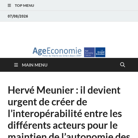
TOP MENU
07/08/2026
AgeEconomie – Silver
Le Portail d'actualité et d'analyses du Marché des Seniors et de la
Silver économie
économie – Marché
MAIN MENU
des Seniors
Hervé Meunier : il devient
urgent de créer de
l’interopérabilité entre les
différents acteurs pour le
maintien de l’autonomie des