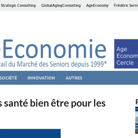
 Strategic Consulting
GlobalAgingConsulting
AgeEconomy
Frédéric Serr
ver économie – Marché d
niors et de la Silver économie
SOCIÉTÉ
INNOVATION
AUTRES
anté bien être pour les