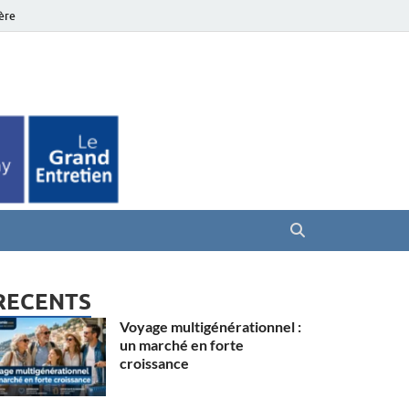
ière
es Seniors
RECENTS
Voyage multigénérationnel :
un marché en forte
croissance