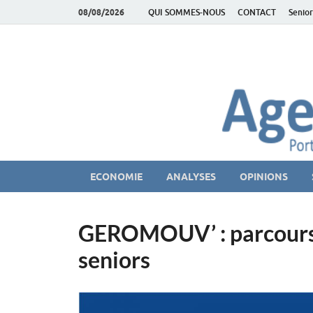
08/08/2026
QUI SOMMES-NOUS
CONTACT
Senior
AgeEconomie – Sil
Le Portail d'actualité et d'analyses du Marché des Se
ECONOMIE
ANALYSES
OPINIONS
GEROMOUV’ : parcours s
seniors