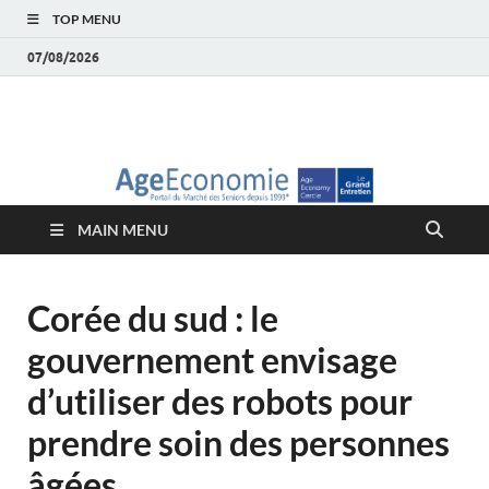
TOP MENU
07/08/2026
AgeEconomie – Silver
Le Portail d'actualité et d'analyses du Marché des Seniors et de la
Silver économie
économie – Marché
MAIN MENU
des Seniors
Corée du sud : le
gouvernement envisage
d’utiliser des robots pour
prendre soin des personnes
âgées