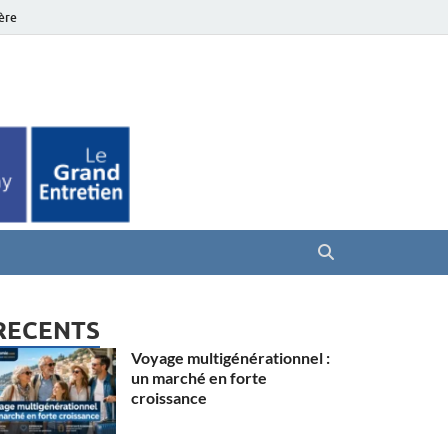
ière
es Seniors
RECENTS
Voyage multigénérationnel :
un marché en forte
croissance