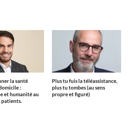
ner la santé
Plus tu fuis la téléassistance,
domicile :
plus tu tombes (au sens
e et humanité au
propre et figuré)
 patients.