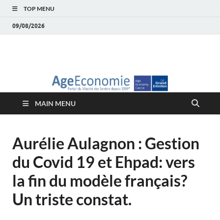
TOP MENU
09/08/2026
AgeEconomie – Silver
Le Portail d'actualité et d'analyses du Marché des Seniors et de la
Silver économie
économie – Marché
MAIN MENU
des Seniors
Aurélie Aulagnon : Gestion
du Covid 19 et Ehpad: vers
la fin du modèle français?
Un triste constat.