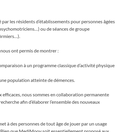
é par les résidents d’établissements pour personnes âgées
, psychomotriciens…) ou de séances de groupe
irmiers…).
i nous ont permis de montrer :
 comparaison à un programme classique d’activité physique
une population atteinte de démences.
x efficaces, nous sommes en collaboration permanente
e recherche afin d’élaborer l’ensemble des nouveaux
met à des personnes de tout âge de jouer par un usage
é. Bien que MediMoov soit essentiellement proposé aux