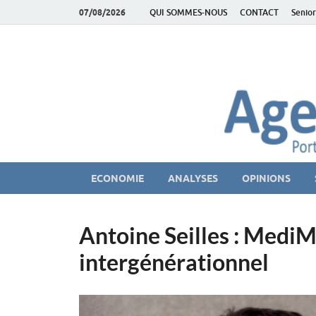
07/08/2026
QUI SOMMES-NOUS
CONTACT
Senior
AgeEconomie – Sil
Le Portail d'actualité et d'analyses du Marché des Se
ECONOMIE
ANALYSES
OPINIONS
Antoine Seilles : MediM
intergénérationnel