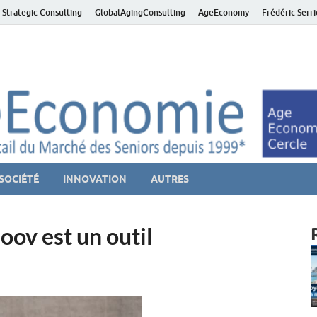
 Strategic Consulting
GlobalAgingConsulting
AgeEconomy
Frédéric Serr
ver économie – Marché d
niors et de la Silver économie
SOCIÉTÉ
INNOVATION
AUTRES
oov est un outil