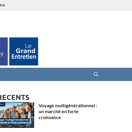
ière
es Seniors
RECENTS
Voyage multigénérationnel :
un marché en forte
croissance